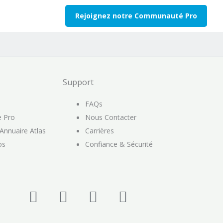
Rejoignez notre Communauté Pro
Support
FAQs
e Pro
Nous Contacter
 Annuaire Atlas
Carrières
os
Confiance & Sécurité
I
F
T
P
n
a
w
i
s
c
i
n