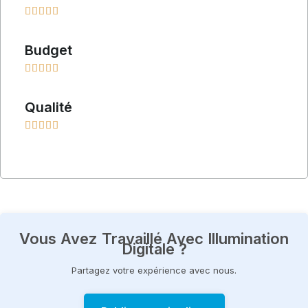





Lire
plus
Budget





Lire
plus
Qualité





Vous Avez Travaillé Avec Illumination
Digitale ?
Partagez votre expérience avec nous.