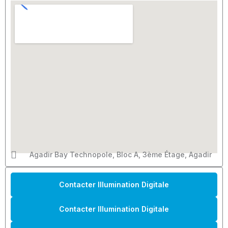
*
M
e
s
s
a
g
e
Agadir Bay Technopole, Bloc A, 3ème Étage, Agadir
Contacter Illumination Digitale
Contacter Illumination Digitale